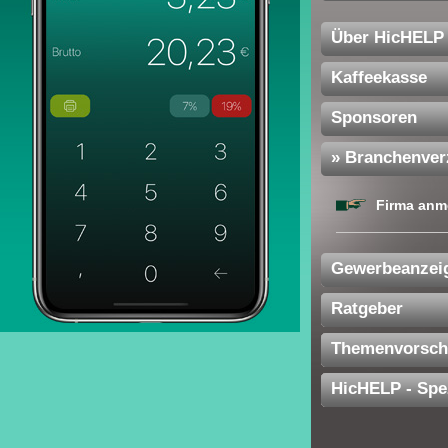
Über HicHELP
Kaffeekasse
Sponsoren
» Branchenver
Firma anm
Gewerbeanzei
Ratgeber
Themenvorsch
HicHELP - Spe