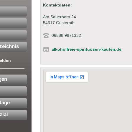
Kontaktdaten:
Am Sauerborn 24
54317 Gusterath
06588 9871332
zeichnis
alkoholfreie-spirituosen-kaufen.de
elden
gen
läge
zial