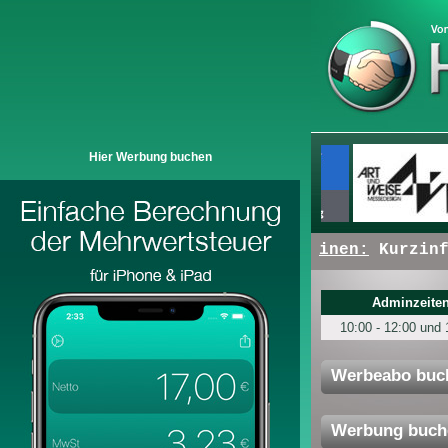
Hier Werbung buchen
+ + +
Hier erscheinen:
Kurzinfos
Adminzeiten
10:00 - 12:00 und 
Werbeabo buc
Werbung buch