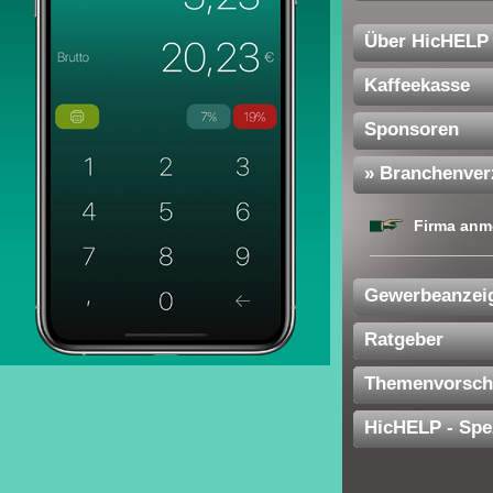
Über HicHELP
Kaffeekasse
Sponsoren
» Branchenver
Firma anm
Gewerbeanzei
Ratgeber
Themenvorsch
HicHELP - Spe