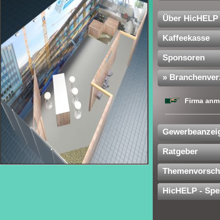
Über HicHELP
Kaffeekasse
Sponsoren
» Branchenver
Firma anm
Gewerbeanzei
Ratgeber
Themenvorsch
HicHELP - Spe