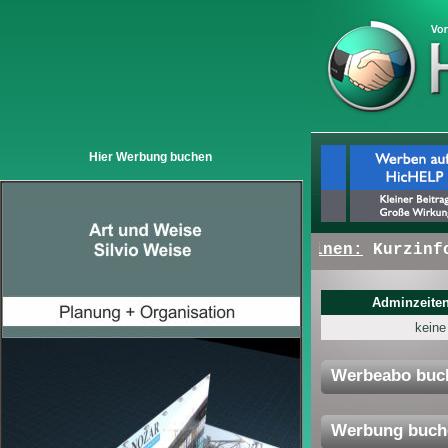
Hier Werbung buchen
+ + +
Hier erscheinen:
Kurzinfos 
Adminzeiten
keine
Werbeabo buc
Werbung buch