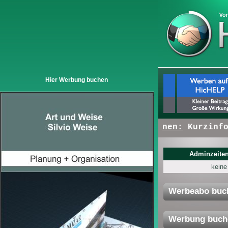
Hier Werbung buchen
+ + +
Hier erscheinen:
Kurzinfos v
Adminzeiten
keine
Werbeabo buc
Werbung buch