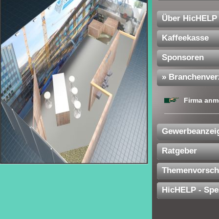
Über HicHELP
Kaffeekasse
Sponsoren
» Branchenver
Firma anm
Gewerbeanzei
Ratgeber
Themenvorsch
HicHELP - Spe