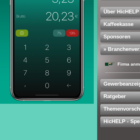
Über HicHELP
Kaffeekasse
Sponsoren
» Branchenver
Firma anm
Gewerbeanzei
Ratgeber
Themenvorsch
HicHELP - Spe