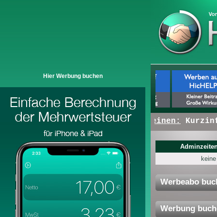
Hier Werbung buchen
+ + +
Hier erscheinen:
Kurzinfo
Adminzeiten
keine
Werbeabo buc
Werbung buch