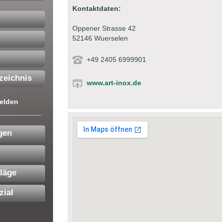
Kontaktdaten:
Oppener Strasse 42
52146 Wuerselen
+49 2405 6999901
zeichnis
www.art-inox.de
elden
gen
läge
zial