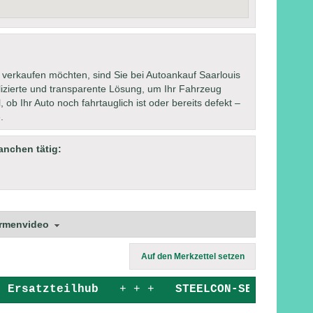
verkaufen möchten, sind Sie bei Autoankauf Saarlouis
lizierte und transparente Lösung, um Ihr Fahrzeug
 ob Ihr Auto noch fahrtauglich ist oder bereits defekt –
.
anchen tätig:
irmenvideo
Auf den Merkzettel setzen
+
Ersatzteilhub
+ + +
STEELCON-SERVICE OU