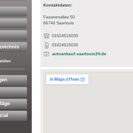
Kontaktdaten:
Fasanenallee 50
66740 Saarlouis
01624515030
01624515030
zeichnis
autoankauf-saarlouis24.de
elden
gen
läge
zial