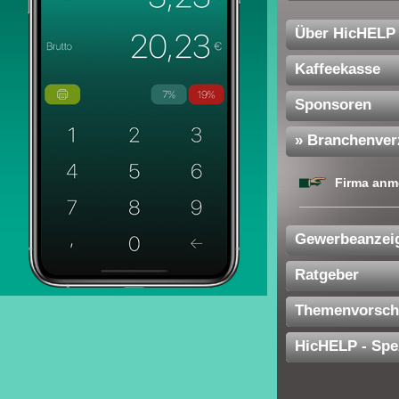
Über HicHELP
Kaffeekasse
Sponsoren
» Branchenver
Firma anm
Gewerbeanzei
Ratgeber
Themenvorsch
HicHELP - Spe