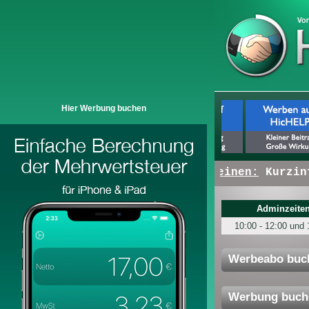
Hier Werbung buchen
+ + +
Hier erscheinen:
Kurzinfo
Adminzeiten
10:00 - 12:00 und 
Werbeabo buc
Werbung buch