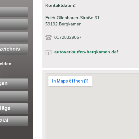
Kontaktdaten:
Erich-Ollenhauer-Straße 31
59192 Bergkamen
01728329057
zeichnis
autoverkaufen-bergkamen.de/
elden
gen
läge
zial