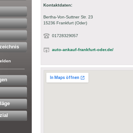
Kontaktdaten:
Bertha-Von-Suttner Str. 23
15236 Frankfurt (Oder)
01728329057
zeichnis
auto-ankauf-frankfurt-oder.de/
elden
gen
läge
zial