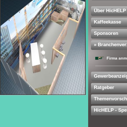
Über HicHELP
Kaffeekasse
Sponsoren
» Branchenver
Firma anm
Gewerbeanzei
Ratgeber
Themenvorsch
HicHELP - Spe