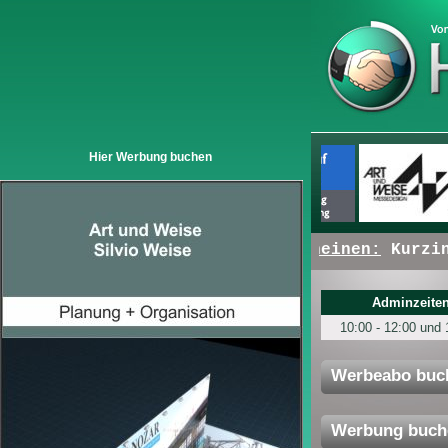
Hier Werbung buchen
+ + +
Hier erscheinen:
Kurzinfo
Adminzeiten
10:00 - 12:00 und 
Werbeabo buc
Werbung buch