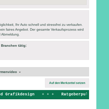
lichkeit, Ihr Auto schnell und stressfrei zu verkaufen.
 ein faires Angebot. Der gesamte Verkaufsprozess wird
nd Abmeldung.
 Branchen tätig:
irmenvideo
Auf den Merkzettel setzen
d Grafikdesign
+ + +
Ratgeberpulse
+ +