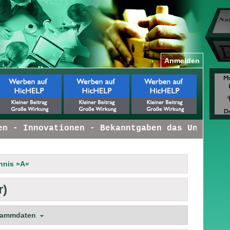
Anmelden
 - Innovationen - Bekanntgaben das Unternehme
hnis »A«
r)
tammdaten