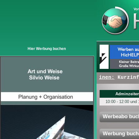
Hier Werbung buchen
+ + +
Hier erscheinen:
Kurzinfos 
Adminzeiten
10:00 - 12:00 und 
Werbeabo buc
Werbung buch