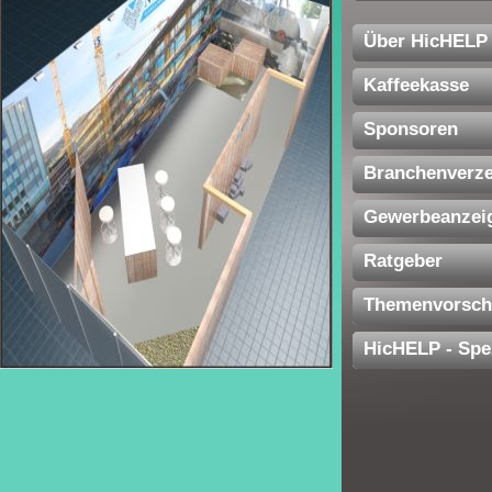
Über HicHELP
Kaffeekasse
Sponsoren
Branchenverze
Gewerbeanzei
Ratgeber
Themenvorsch
HicHELP - Spe