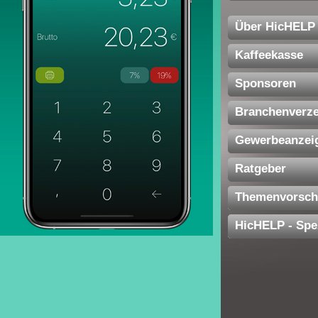
Über HicHELP
Kaffeekasse
Sponsoren
Branchenverze
Gewerbeanzei
Ratgeber
Themenvorsch
HicHELP - Spe