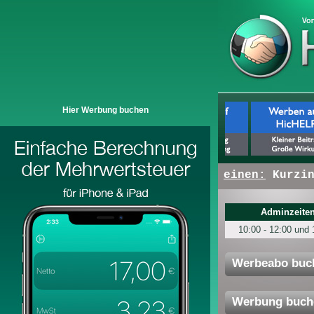
Hier Werbung buchen
+ + +
Hier erscheinen:
Kurzinf
Adminzeiten
10:00 - 12:00 und 
Werbeabo buc
Werbung buch