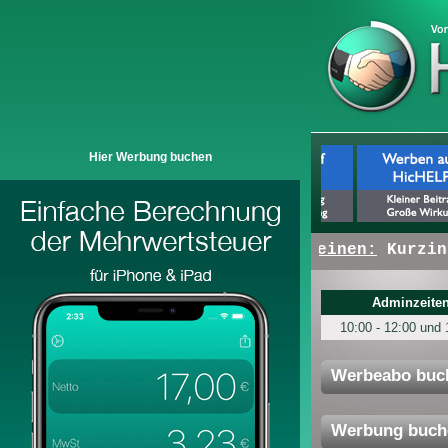
Hier Werbung buchen
+ + +
Hier erscheinen:
Kurzinfo
Adminzeiten
10:00 - 12:00 und 
Werbeabo buc
Werbung buch