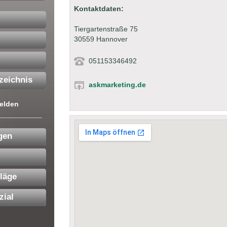
Kontaktdaten:
Tiergartenstraße 75
30559 Hannover
051153346492
zeichnis
askmarketing.de
elden
gen
läge
zial