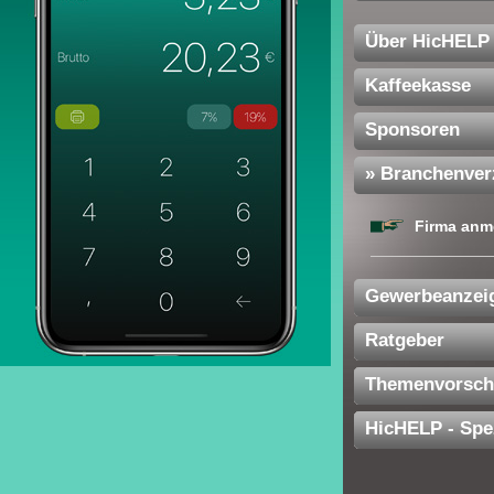
Über HicHELP
Kaffeekasse
Sponsoren
» Branchenver
Firma anm
Gewerbeanzei
Ratgeber
Themenvorsch
HicHELP - Spe