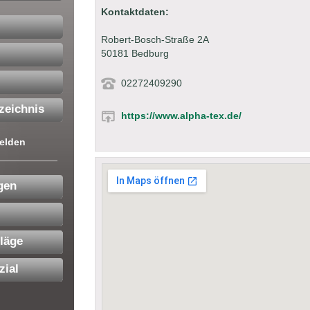
Kontaktdaten:
Robert-Bosch-Straße 2A
50181 Bedburg
02272409290
zeichnis
https://www.alpha-tex.de/
elden
gen
läge
zial