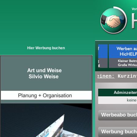
Hier Werbung buchen
+ + +
Hier erscheinen:
Kurzinfos
Adminzeiten
keine
Werbeabo buc
Werbung buch