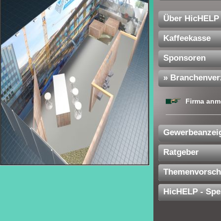
Über HicHELP
Kaffeekasse
Sponsoren
» Branchenver
Firma anm
Gewerbeanzei
Ratgeber
Themenvorsch
HicHELP - Spe