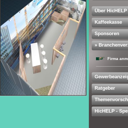
Über HicHELP
Kaffeekasse
Sponsoren
» Branchenver
Firma anm
Gewerbeanzei
Ratgeber
Themenvorsch
HicHELP - Spe