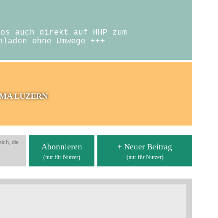
eos auch direkt auf HHP zum
hladen ohne Umwege +++
MA LUZERN
ich, die
Abonnieren
+ Neuer Beitrag
(nur für Nutzer)
(nur für Nutzer)