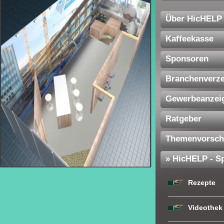
Über HicHELP
Kaffeekasse
Sponsoren
Branchenverze
Gewerbeanzei
Ratgeber
Themenvorsch
» HicHELP - Sp
Rezepte
Videothek