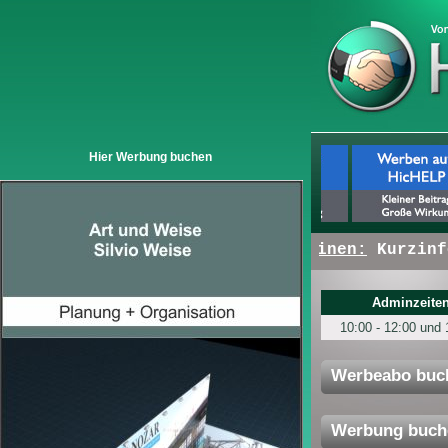
Hier Werbung buchen
+ + +
Hier erscheinen:
Kurzinfos 
Adminzeiten
10:00 - 12:00 und 
Werbeabo buc
Werbung buch