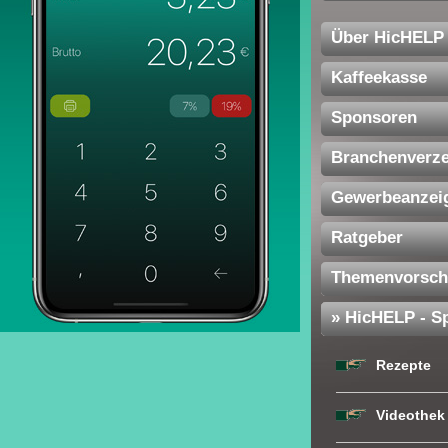
Über HicHELP
Kaffeekasse
Sponsoren
Branchenverze
Gewerbeanzei
Ratgeber
Themenvorsch
» HicHELP - Sp
Rezepte
Videothek