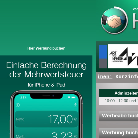
Hier Werbung buchen
+ + +
Hier erscheinen:
Kurzinfos 
Adminzeiten
10:00 - 12:00 und 
Werbeabo buc
Werbung buch