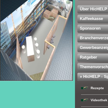
Über HicHELP
Kaffeekasse
Sponsoren
Branchenverze
Gewerbeanzei
Ratgeber
Themenvorsch
» HicHELP - Sp
Rezepte
Videothek