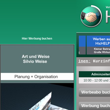
Hier Werbung buchen
+ + +
Hier erscheinen:
Kurzinfos 
Adminzeiten
10:00 - 12:00 und 
Werbeabo buc
Werbung buch