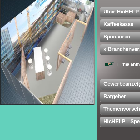
Über HicHELP
Kaffeekasse
Sponsoren
» Branchenver
Firma anm
Gewerbeanzei
Ratgeber
Themenvorsch
HicHELP - Spe