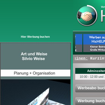
Hier Werbung buchen
+ + +
Hier erscheinen:
Kurzinfos 
Adminzeiten
10:00 - 12:00 und 
Werbeabo buc
Werbung buch