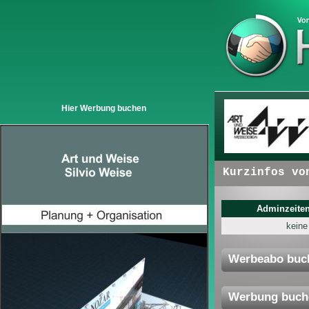
Hier Werbung buchen
+ + +
Hier erscheinen:
Kurzinfos von Unt
Adminzeiten
keine
Werbeabo buc
Werbung buch