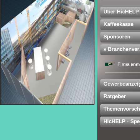
Über HicHELP
Kaffeekasse
Sponsoren
» Branchenver
Firma anm
Gewerbeanzei
Ratgeber
Themenvorsch
HicHELP - Spe