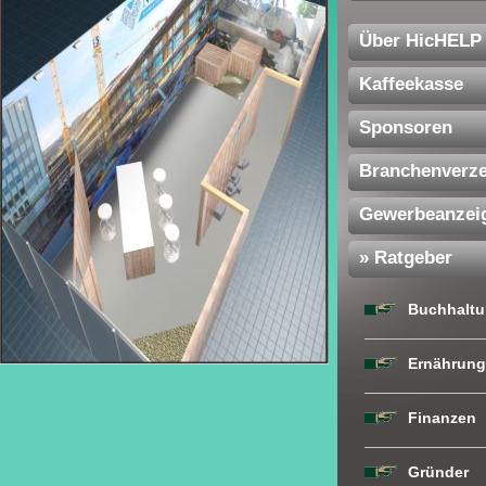
Über HicHELP
Kaffeekasse
Sponsoren
Branchenverze
Gewerbeanzei
» Ratgeber
Buchhaltu
Ernährung
Finanzen
Gründer