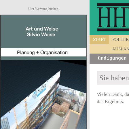
Hier Werbung buchen
START
POLITIK
AUSLA
Kurzinfos von Unternehmen - Ankündigungen - 
Sie habe
Vielen Dank, da
das Ergebnis.