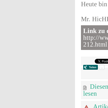
Heute bin
Mr. Hic
Link zu 
http://ww
212.html
Diesen
lesen
Artik