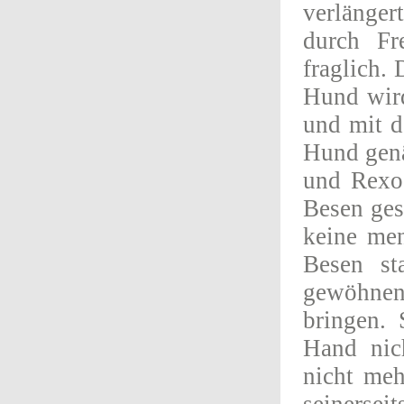
verlänge
durch Fr
fraglich.
Hund wird
und mit d
Hund genä
und Rexo 
Besen gest
keine men
Besen st
gewöhnen
bringen.
Hand nic
nicht meh