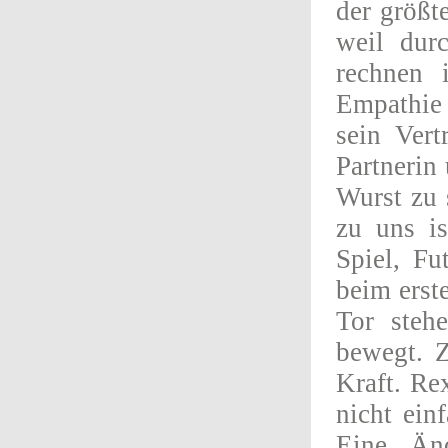
der größt
weil dur
rechnen 
Empathie 
sein Ver
Partnerin
Wurst zu 
zu uns i
Spiel, Fu
beim erst
Tor steh
bewegt. Z
Kraft. Re
nicht ein
Eine Änd