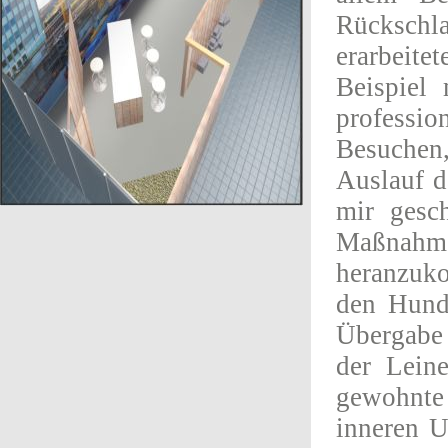
Rücksch
erarbeite
Beispiel
professio
Besuchen
Auslauf d
mir gesch
Maßnahm
heranzuk
den Hund
Übergabe 
der Lein
gewohnte
inneren U