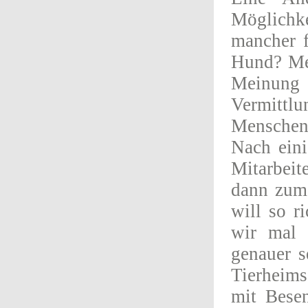
Möglichk
mancher f
Hund? Mei
Meinung 
Vermittl
Menschen
Nach eini
Mitarbeit
dann zum 
will so r
wir mal 
genauer s
Tierheims
mit Besen