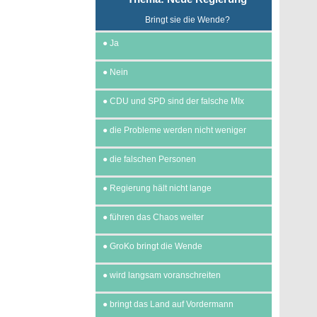
Bringt sie die Wende?
●
Ja
●
Nein
●
CDU und SPD sind der falsche MIx
●
die Probleme werden nicht weniger
●
die falschen Personen
●
Regierung hält nicht lange
●
führen das Chaos weiter
●
GroKo bringt die Wende
●
wird langsam voranschreiten
●
bringt das Land auf Vordermann