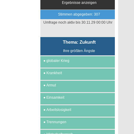
Ergebnisse anzeigen
Stimmen abgegeben: 307
Umfrage noch aktiv bis 30.11.29 00:00 Uhr
Thema: Zukunft
Ihre größten Ängste
●
globaler Krieg
●
Krankheit
●
Armut
●
Einsamkeit
●
Arbeitslosigkeit
●
Trennungen