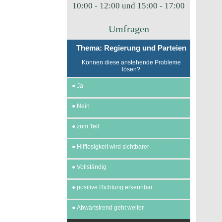
10:00 - 12:00 und 15:00 - 17:00
Umfragen
Thema: Regierung und Parteien
Können diese anstehende Probleme
lösen?
●
Ja
●
Nein
●
zum Teil
●
Hilflosigkeit wird sichtbarer
●
Vollständig
●
positive Richtung erkennbar
●
Abwärtstrend geht weiter