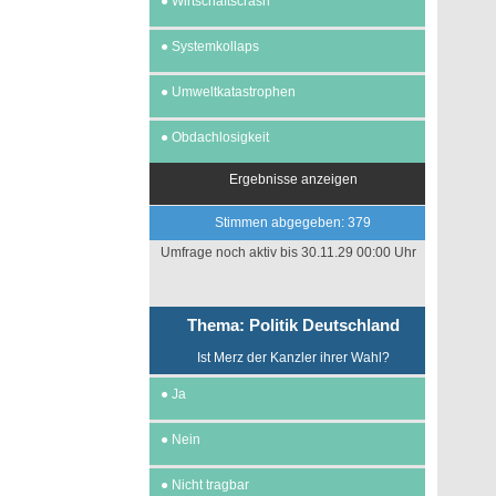
●
Wirtschaftscrash
●
Systemkollaps
●
Umweltkatastrophen
●
Obdachlosigkeit
Ergebnisse anzeigen
Stimmen abgegeben: 379
Umfrage noch aktiv bis 30.11.29 00:00 Uhr
Thema: Politik Deutschland
Ist Merz der Kanzler ihrer Wahl?
●
Ja
●
Nein
●
Nicht tragbar