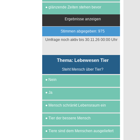
●
glänzende Zeiten stehen bevor
Ergebnisse anzeigen
Stimmen abgegeben: 975
Umfrage noch aktiv bis 30.11.26 00:00 Uhr
Thema: Lebewesen Tier
Steht Mensch über Tier?
●
Nein
●
Ja
●
Mensch schränkt Lebensraum ein
●
Tier der bessere Mensch
●
Tiere sind dem Menschen ausgeliefert