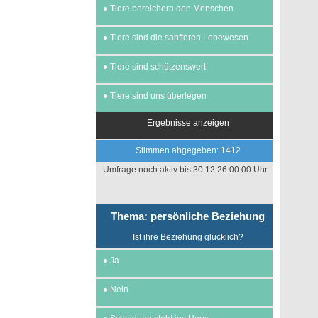
●
Tiere bereichern den Menschen
●
Tiere sind die sanfteren Lebewesen
●
Tiere sind schützenswert
●
Tiere sind uns überlegen
Ergebnisse anzeigen
Stimmen abgegeben: 1412
Umfrage noch aktiv bis 30.12.26 00:00 Uhr
Thema: persönliche Beziehung
Ist ihre Beziehung glücklich?
●
Ja
●
Nein