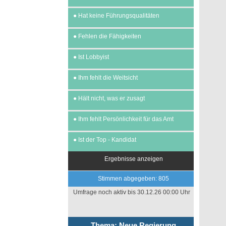
●
Hat keine Führungsqualitäten
●
Fehlen die Fähigkeiten
●
Ist Lobbyist
●
Ihm fehlt die Weitsicht
●
Hält nicht, was er zusagt
●
Ihm fehlt Persönlichkeit für das Amt
●
Ist der Top - Kandidat
Ergebnisse anzeigen
Stimmen abgegeben: 805
Umfrage noch aktiv bis 30.12.26 00:00 Uhr
Thema: Neue Regierung