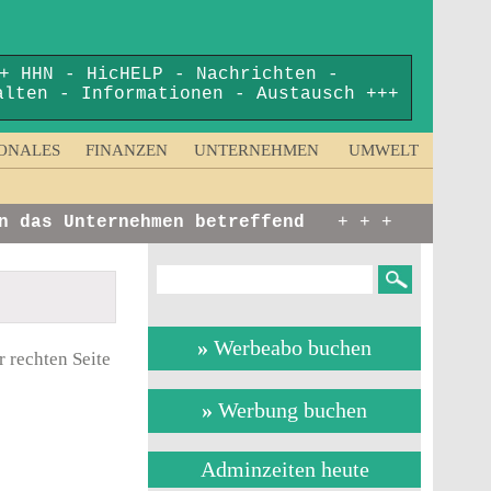
+ HHN - HicHELP - Nachrichten -
alten - Informationen - Austausch +++
ONALES
FINANZEN
UNTERNEHMEN
UMWELT
das Unternehmen betreffend
+ + +
Hier er
»
Werbeabo buchen
 rechten Seite
»
Werbung buchen
Adminzeiten heute