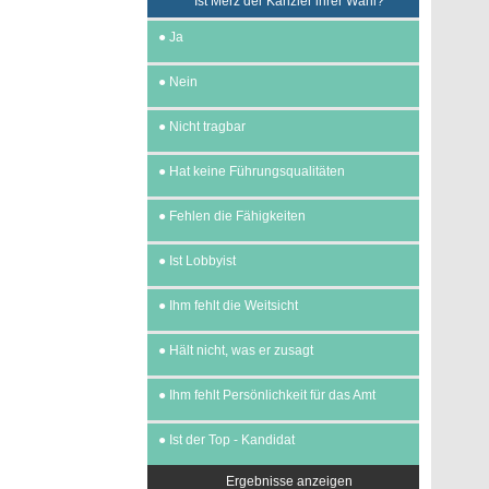
Ist Merz der Kanzler ihrer Wahl?
●
Ja
●
Nein
●
Nicht tragbar
●
Hat keine Führungsqualitäten
●
Fehlen die Fähigkeiten
●
Ist Lobbyist
●
Ihm fehlt die Weitsicht
●
Hält nicht, was er zusagt
●
Ihm fehlt Persönlichkeit für das Amt
●
Ist der Top - Kandidat
Ergebnisse anzeigen