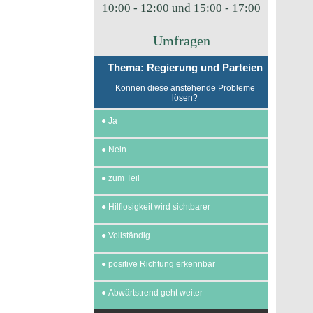
10:00 - 12:00 und 15:00 - 17:00
Umfragen
Thema: Regierung und Parteien
Können diese anstehende Probleme
lösen?
●
Ja
●
Nein
●
zum Teil
●
Hilflosigkeit wird sichtbarer
●
Vollständig
●
positive Richtung erkennbar
●
Abwärtstrend geht weiter