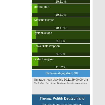
10.21 %
Trennungen
10.21 %
Wirtschaftscrash
10.47 %
Systemkollaps
6.81 %
Umweltkatastrophen
9.95 %
Obdachlosigkeit
11.52 %
Stimmen abgegeben: 382
Umfrage noch aktiv bis 30.11.29 00:00 Uhr
Sie haben bei dieser Umfrage bereits abgestimmt
Thema: Politik Deutschland