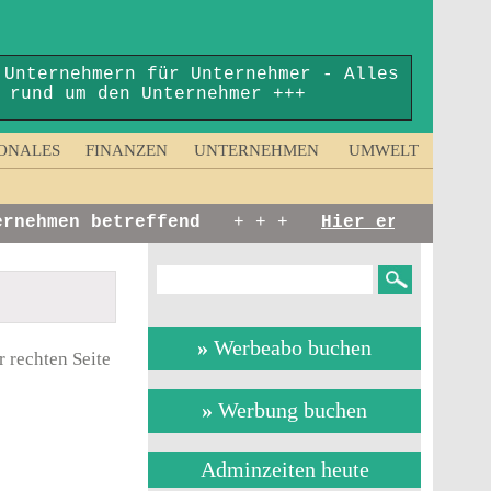
 Unternehmern für Unternehmer - Alles
rund um den Unternehmer +++
ONALES
FINANZEN
UNTERNEHMEN
UMWELT
nehmen betreffend
+ + +
Hier erscheinen:
K
»
Werbeabo buchen
 rechten Seite
»
Werbung buchen
Adminzeiten heute