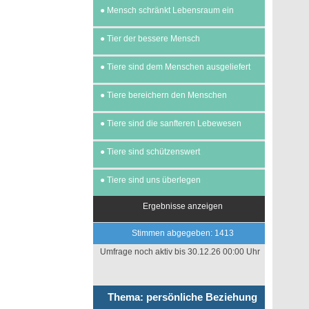
●
Mensch schränkt Lebensraum ein
●
Tier der bessere Mensch
●
Tiere sind dem Menschen ausgeliefert
●
Tiere bereichern den Menschen
●
Tiere sind die sanfteren Lebewesen
●
Tiere sind schützenswert
●
Tiere sind uns überlegen
Ergebnisse anzeigen
Stimmen abgegeben: 1413
Umfrage noch aktiv bis 30.12.26 00:00 Uhr
Thema: persönliche Beziehung