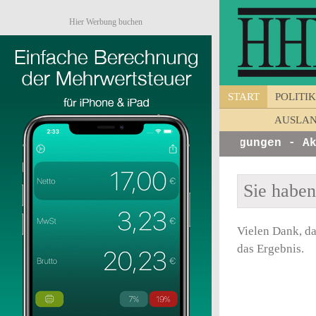
Hier Werbung buchen
START
POLITIK
AUSLA
zinfos von Unternehmen - Ankündigungen - Akti
Sie habe
Vielen Dank, da
das Ergebnis.