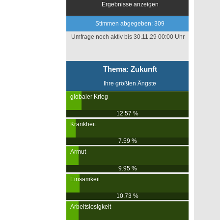
Ergebnisse anzeigen
Stimmen abgegeben: 309
Umfrage noch aktiv bis 30.11.29 00:00 Uhr
Thema: Zukunft
Ihre größten Ängste
globaler Krieg
12.57 %
Krankheit
7.59 %
Armut
9.95 %
Einsamkeit
10.73 %
Arbeitslosigkeit