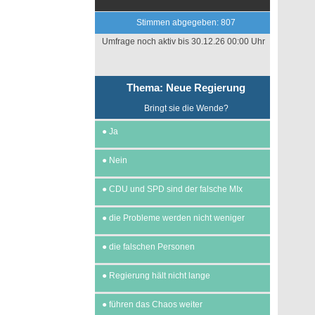
Stimmen abgegeben: 807
Umfrage noch aktiv bis 30.12.26 00:00 Uhr
Thema: Neue Regierung
Bringt sie die Wende?
●
Ja
●
Nein
●
CDU und SPD sind der falsche MIx
●
die Probleme werden nicht weniger
●
die falschen Personen
●
Regierung hält nicht lange
●
führen das Chaos weiter