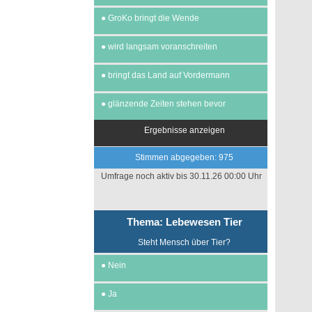
●
GroKo bringt die Wende
●
wird langsam voranschreiten
●
bringt das Land auf Vordermann
●
glänzende Zeiten stehen bevor
Ergebnisse anzeigen
Stimmen abgegeben: 975
Umfrage noch aktiv bis 30.11.26 00:00 Uhr
Thema: Lebewesen Tier
Steht Mensch über Tier?
●
Nein
●
Ja