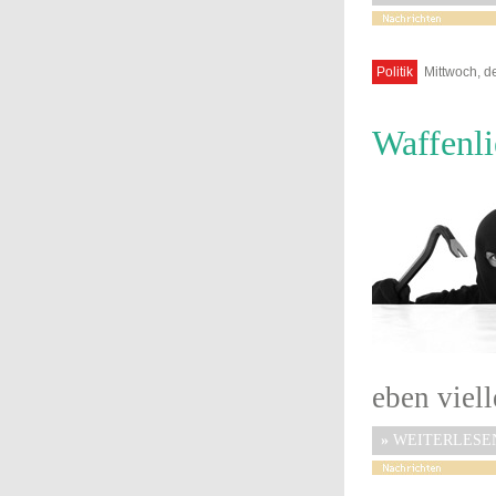
Politik
Mittwoch, d
Waffenli
eben viell
»
WEITERLESE