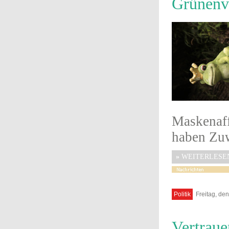
Grünenv
Maskenaff
haben Zu
»
WEITERLESE
Politik
Freitag, de
Vertraue