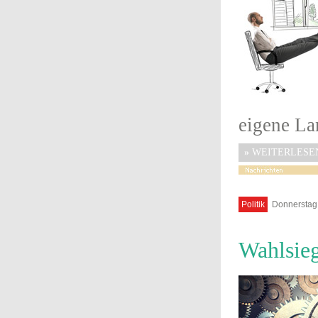
eigene Lan
»
WEITERLESE
Politik
Donnerstag,
Wahlsie