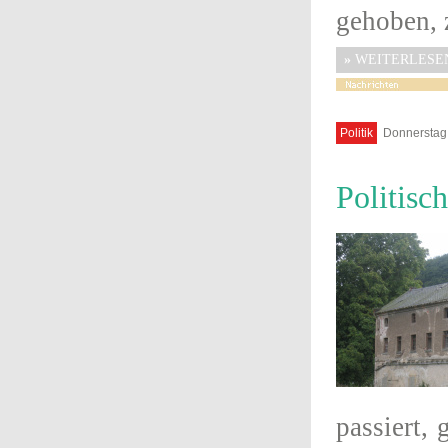
gehoben, 
»
WEITERLESE
Politik
Donnerstag,
Politisc
passiert,