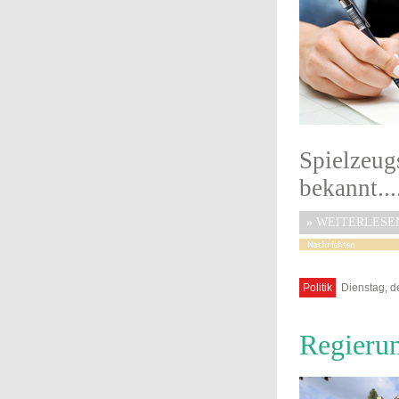
Spielzeu
bekannt...
»
WEITERLESE
Politik
Dienstag, d
Regierun