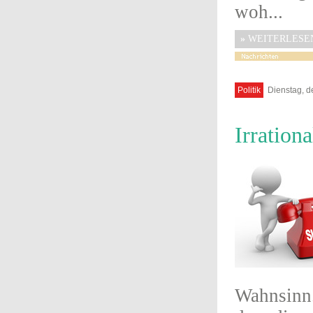
woh...
»
WEITERLESE
Politik
Dienstag, d
Irration
Wahnsinn.