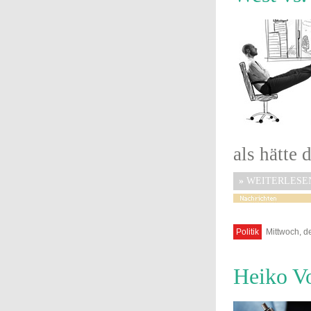
als hätte 
»
WEITERLESE
Politik
Mittwoch, d
Heiko Voi