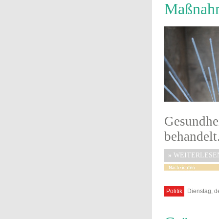
Maßnahm
Gesundhe
behandelt
»
WEITERLESE
Politik
Dienstag, d