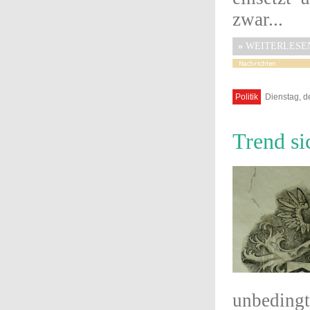
zwar...
»
WEITERLESE
Politik
Dienstag, d
Trend si
unbeding