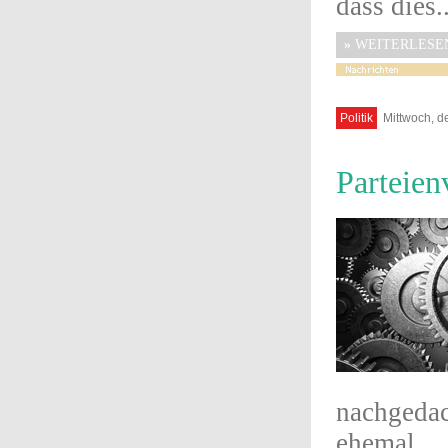
dass dies..
»
WEITERLESE
Politik
Mittwoch, d
Parteien
nachgeda
ehemal...