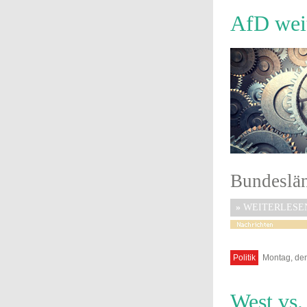
AfD wei
Bundeslän
»
WEITERLESE
Politik
Montag, den
West vs.