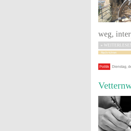
weg, inter
»
WEITERLESE
Politik
Dienstag, d
Vetternw