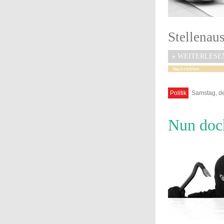
Stellenau
»
WEITERLESE
Politik
Samstag, de
Nun doc