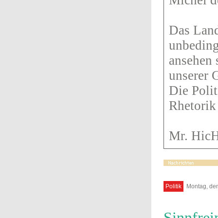
Michel d
Das Land
unbedingt
ansehen s
unserer 
Die Polit
Rhetorik
Mr. Hic
Politik
Montag, den
Sinnfre