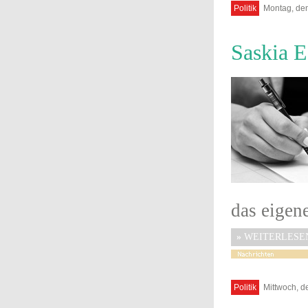
Politik
Montag, den
Saskia E
das eigen
»
WEITERLESE
Politik
Mittwoch, d