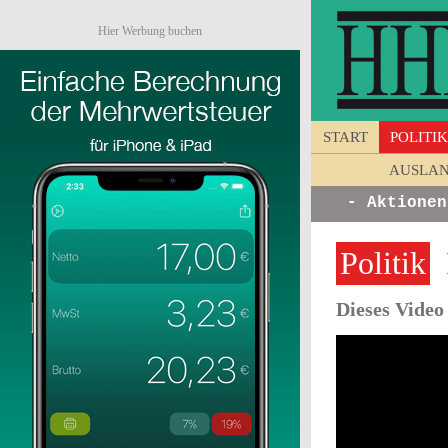
Hier Werbung buchen
START
POLITIK
AUSLA
von Unternehmen - Ankündigungen - Aktionen -
Politik
D
Dieses Video