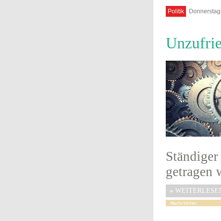
Politik
Donnerstag,
Unzufrie
Ständiger
getragen w
»
WEITERLESE