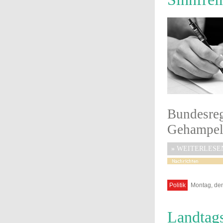
Bundesre
Gehampel.
»
WEITERLESE
Politik
Montag, den
Landtag