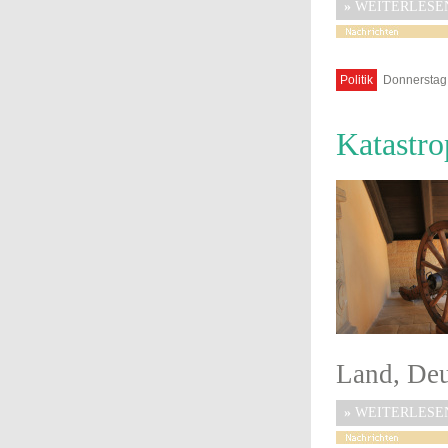
»
WEITERLESE
Politik
Donnerstag,
Katastro
Land, Deut
»
WEITERLESE