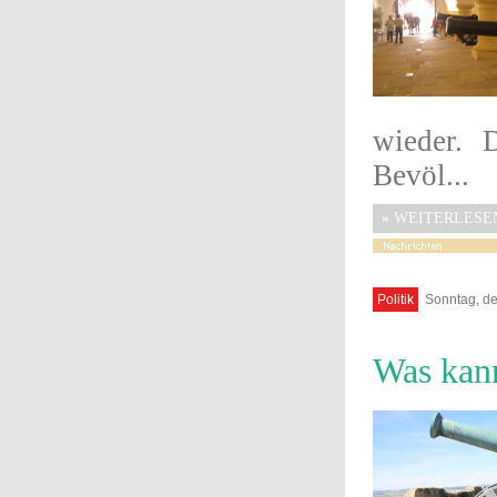
wieder. 
Bevöl...
»
WEITERLESE
Politik
Sonntag, de
Was kann