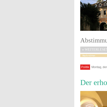
Abstimmun
»
WEITERLESE
Politik
Montag, den
Der erho