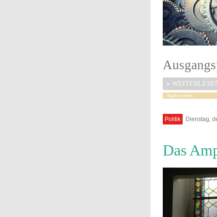
Ausgangsp
»
WEITERLESE
Politik
Dienstag, d
Das Amp