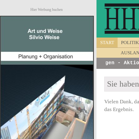
Hier Werbung buchen
START
POLITIK
AUSLA
fos von Unternehmen - Ankündigungen - Aktione
Sie habe
Vielen Dank, da
das Ergebnis.