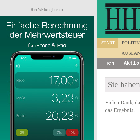
Hier Werbung buchen
START
POLITIK
AUSLA
os von Unternehmen - Ankündigungen - Aktione
Sie habe
Vielen Dank, da
das Ergebnis.