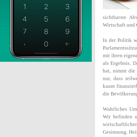
sichtbarste Ab
Wirtschaft und 
In der Politik 
Parlamentssitz
mit ihren eigen
als Ergebnis. D
hat, nimmt die 
nur, dass tei
kaum finanzier
die Bevölkerung
Wahrliches Um
Wir befinden u
wirtschaftlich
Gesinnung. Heiß