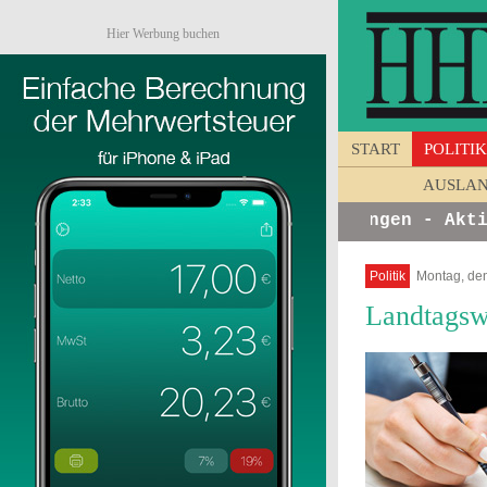
Hier Werbung buchen
START
POLITIK
AUSLA
nfos von Unternehmen - Ankündigungen - Aktion
Politik
Montag, den
Landtagsw