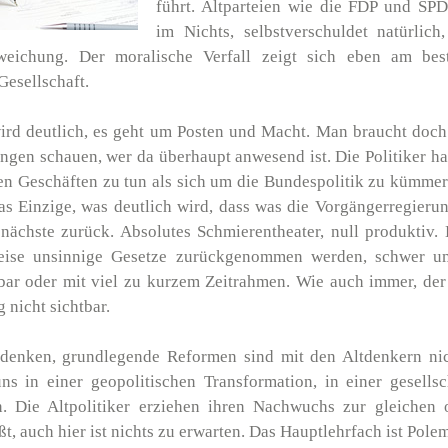
führt. Altparteien wie die FDP und SP
im Nichts, selbstverschuldet natürlich,
weichung. Der moralische Verfall zeigt sich eben am best
Gesellschaft.
wird deutlich, es geht um Posten und Macht. Man braucht doch
ungen schauen, wer da überhaupt anwesend ist. Die Politiker 
en Geschäften zu tun als sich um die Bundespolitik zu kümmer
as Einzige, was deutlich wird, dass was die Vorgängerregieru
nächste zurück. Absolutes Schmierentheater, null produktiv. 
lweise unsinnige Gesetze zurückgenommen werden, schwer u
bar oder mit viel zu kurzem Zeitrahmen. Wie auch immer, der
 nicht sichtbar.
denken, grundlegende Reformen sind mit den Altdenkern ni
ns in einer geopolitischen Transformation, in einer gesells
en. Die Altpolitiker erziehen ihren Nachwuchs zur gleichen 
t, auch hier ist nichts zu erwarten. Das Hauptlehrfach ist Polem