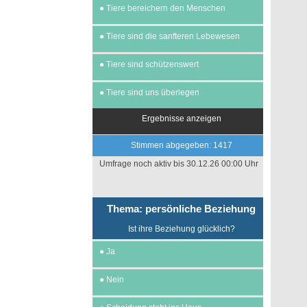
●
Tiere bereichern den Menschen
●
Tiere sind die sanfteren Lebewesen
●
Tiere sind schützenswert
●
Tiere sind uns überlegen
Ergebnisse anzeigen
Stimmen abgegeben: 1417
Umfrage noch aktiv bis 30.12.26 00:00 Uhr
Thema: persönliche Beziehung
Ist ihre Beziehung glücklich?
●
Ja
●
Nein