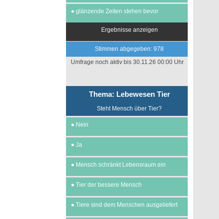
●
glänzende Zeiten stehen bevor
Ergebnisse anzeigen
Stimmen abgegeben: 978
Umfrage noch aktiv bis 30.11.26 00:00 Uhr
Thema: Lebewesen Tier
Steht Mensch über Tier?
●
Nein
●
Ja
●
Mensch schränkt Lebensraum ein
●
Tier der bessere Mensch
●
Tiere sind dem Menschen ausgeliefert