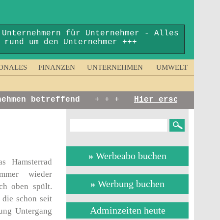
 Unternehmern für Unternehmer - Alles
rund um den Unternehmer +++
ONALES
FINANZEN
UNTERNEHMEN
UMWELT
hmen betreffend
+ + +
Hier erscheinen:
Kur
»
Werbeabo buchen
as Hamsterrad
 immer wieder
»
Werbung buchen
ch oben spült.
 die schon seit
Adminzeiten heute
tung Untergang