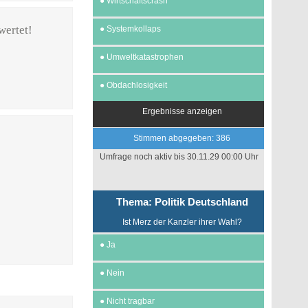
●
Wirtschaftscrash
wertet!
●
Systemkollaps
●
Umweltkatastrophen
●
Obdachlosigkeit
Ergebnisse anzeigen
Stimmen abgegeben: 386
Umfrage noch aktiv bis 30.11.29 00:00 Uhr
Thema: Politik Deutschland
Ist Merz der Kanzler ihrer Wahl?
●
Ja
●
Nein
●
Nicht tragbar