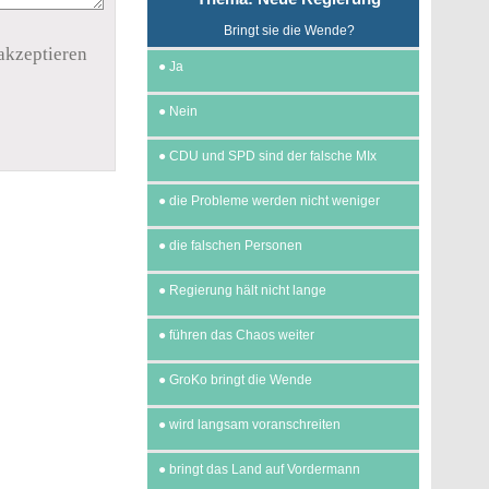
Bringt sie die Wende?
akzeptieren
●
Ja
●
Nein
●
CDU und SPD sind der falsche MIx
●
die Probleme werden nicht weniger
●
die falschen Personen
●
Regierung hält nicht lange
●
führen das Chaos weiter
●
GroKo bringt die Wende
●
wird langsam voranschreiten
●
bringt das Land auf Vordermann