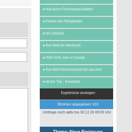
●
Hat keine Führungsqualitäten
●
Fehlen die Fähigkeiten
●
Ist Lobbyist
●
Ihm fehlt die Weitsicht
●
Hält nicht, was er zusagt
●
Ihm fehlt Persönlichkeit für das Amt
●
Ist der Top - Kandidat
Ergebnisse anzeigen
Stimmen abgegeben: 810
Umfrage noch aktiv bis 30.12.26 00:00 Uhr
Thema: Neue Regierung