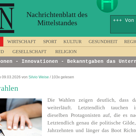
Nachrichtenblatt des
+++ Von
Mittelstandes
WIRTSCHAFT
SPORT
KULTUR
GESUNDHEIT
REGI
ND
GESELLSCHAFT
RELIGION
en - Innovationen - Bekanntgaben das Unterne
 09.03.2026 von
Silvio Weise
/ 103x gelesen
ahlen
Die Wahlen zeigen deutlich, dass d
weiterläuft. Letztendlich tauchen
dieselben Protagonisten auf, die es na
Letztendlich genau die politische Gilde,
Jahrzehnten und länger das Boot Rich