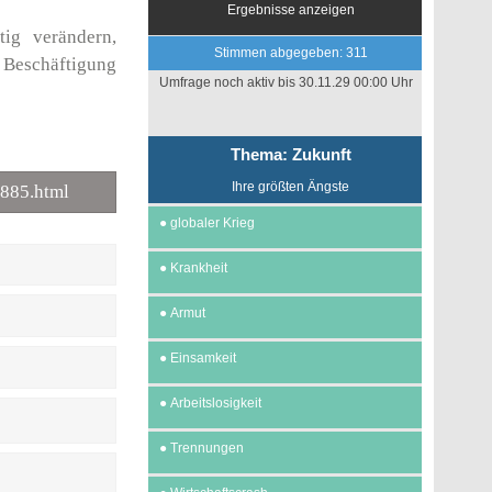
Ergebnisse anzeigen
tig verändern,
Stimmen abgegeben: 311
Beschäftigung
Umfrage noch aktiv bis 30.11.29 00:00 Uhr
Thema: Zukunft
Ihre größten Ängste
-885.html
●
globaler Krieg
●
Krankheit
●
Armut
●
Einsamkeit
●
Arbeitslosigkeit
●
Trennungen