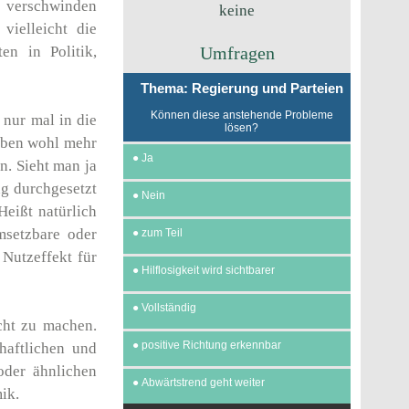
D verschwinden
keine
 vielleicht die
en in Politik,
Umfragen
Thema: Regierung und Parteien
Können diese anstehende Probleme
 nur mal in die
lösen?
haben wohl mehr
●
Ja
n. Sieht man ja
ng durchgesetzt
●
Nein
Heißt natürlich
msetzbare oder
●
zum Teil
 Nutzeffekt für
●
Hilflosigkeit wird sichtbarer
●
Vollständig
cht zu machen.
●
positive Richtung erkennbar
chaftlichen und
oder ähnlichen
●
Abwärtstrend geht weiter
ik.