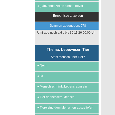
●
glänzende Zeiten stehen bevor
Ergebnisse anzeigen
Stimmen abgegeben: 978
Umfrage noch aktiv bis 30.11.26 00:00 Uhr
Thema: Lebewesen Tier
Steht Mensch über Tier?
●
Nein
●
Ja
●
Mensch schränkt Lebensraum ein
●
Tier der bessere Mensch
●
Tiere sind dem Menschen ausgeliefert