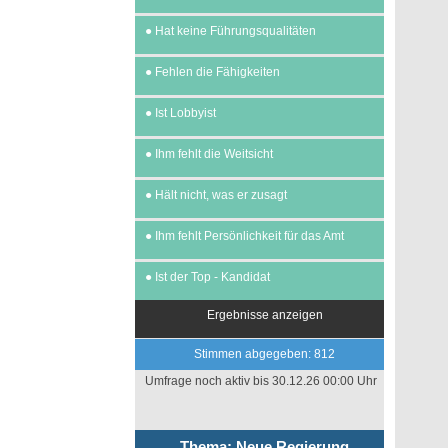
●
Hat keine Führungsqualitäten
●
Fehlen die Fähigkeiten
●
Ist Lobbyist
●
Ihm fehlt die Weitsicht
●
Hält nicht, was er zusagt
●
Ihm fehlt Persönlichkeit für das Amt
●
Ist der Top - Kandidat
Ergebnisse anzeigen
Stimmen abgegeben: 812
Umfrage noch aktiv bis 30.12.26 00:00 Uhr
Thema: Neue Regierung