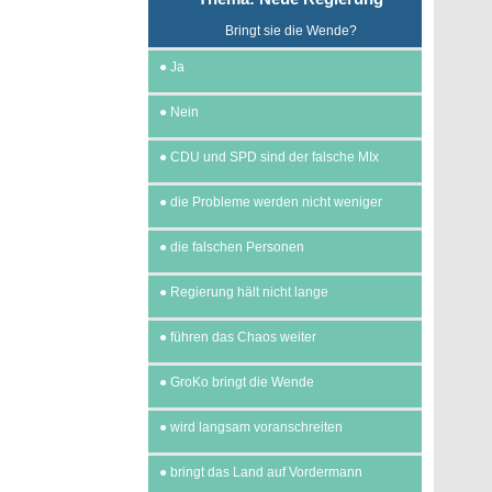
Bringt sie die Wende?
●
Ja
●
Nein
●
CDU und SPD sind der falsche MIx
●
die Probleme werden nicht weniger
●
die falschen Personen
●
Regierung hält nicht lange
●
führen das Chaos weiter
●
GroKo bringt die Wende
●
wird langsam voranschreiten
●
bringt das Land auf Vordermann