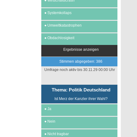
●
Wirtschaftscrash
●
Systemkollaps
●
Umweltkatastrophen
●
Obdachlosigkeit
Ergebnisse anzeigen
Stimmen abgegeben: 386
Umfrage noch aktiv bis 30.11.29 00:00 Uhr
Thema: Politik Deutschland
Ist Merz der Kanzler ihrer Wahl?
●
Ja
●
Nein
●
Nicht tragbar