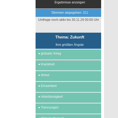
Ergebnisse anzeigen
Stimmen abgegeben: 311
Umfrage noch aktiv bis 30.11.29 00:00 Uhr
Thema: Zukunft
Ihre größten Ängste
●
globaler Krieg
●
Krankheit
●
Armut
●
Einsamkeit
●
Arbeitslosigkeit
●
Trennungen