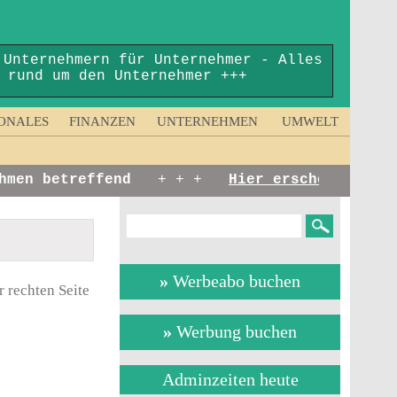
 Unternehmern für Unternehmer - Alles
rund um den Unternehmer +++
ONALES
FINANZEN
UNTERNEHMEN
UMWELT
en betreffend
+ + +
Hier erscheinen:
Kurz
»
Werbeabo buchen
 rechten Seite
»
Werbung buchen
Adminzeiten heute