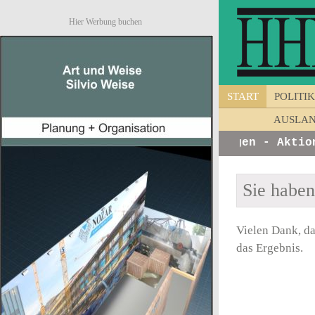
Hier Werbung buchen
START
POLITIK
AUSLA
os von Unternehmen - Ankündigungen - Aktione
Sie habe
Vielen Dank, da
das Ergebnis.