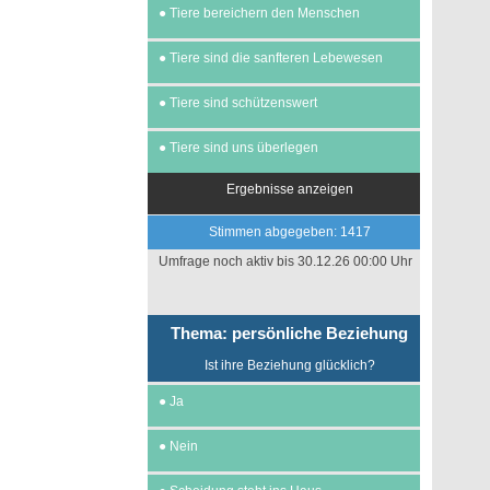
●
Tiere bereichern den Menschen
●
Tiere sind die sanfteren Lebewesen
●
Tiere sind schützenswert
●
Tiere sind uns überlegen
Ergebnisse anzeigen
Stimmen abgegeben: 1417
Umfrage noch aktiv bis 30.12.26 00:00 Uhr
Thema: persönliche Beziehung
Ist ihre Beziehung glücklich?
●
Ja
●
Nein