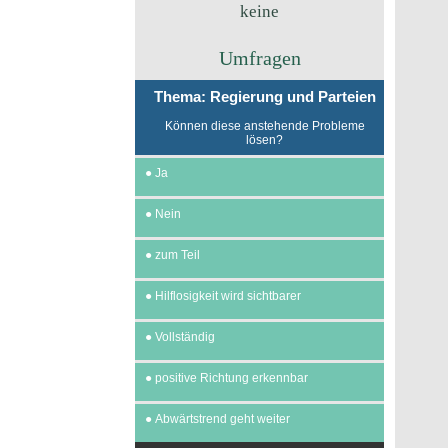
keine
Umfragen
Thema: Regierung und Parteien
Können diese anstehende Probleme
lösen?
●
Ja
●
Nein
●
zum Teil
●
Hilflosigkeit wird sichtbarer
●
Vollständig
●
positive Richtung erkennbar
●
Abwärtstrend geht weiter