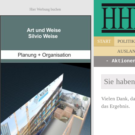
Hier Werbung buchen
START
POLITIK
AUSLA
 von Unternehmen - Ankündigungen - Aktionen -
Sie habe
Vielen Dank, da
das Ergebnis.