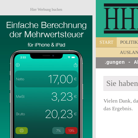
Hier Werbung buchen
START
POLITIK
AUSLA
zinfos von Unternehmen - Ankündigungen - Akt
Sie habe
Vielen Dank, da
das Ergebnis.