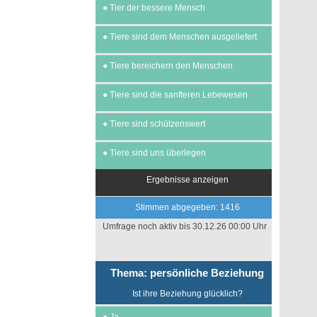
●
Tier der bessere Mensch
●
Tiere sind dem Menschen ausgeliefert
●
Tiere bereichern den Menschen
●
Tiere sind die sanfteren Lebewesen
●
Tiere sind schützenswert
●
Tiere sind uns überlegen
Ergebnisse anzeigen
Stimmen abgegeben: 1416
Umfrage noch aktiv bis 30.12.26 00:00 Uhr
Thema: persönliche Beziehung
Ist ihre Beziehung glücklich?