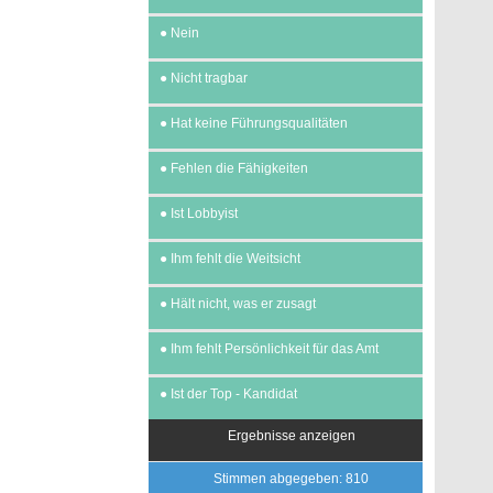
●
Nein
●
Nicht tragbar
●
Hat keine Führungsqualitäten
●
Fehlen die Fähigkeiten
●
Ist Lobbyist
●
Ihm fehlt die Weitsicht
●
Hält nicht, was er zusagt
●
Ihm fehlt Persönlichkeit für das Amt
●
Ist der Top - Kandidat
Ergebnisse anzeigen
Stimmen abgegeben: 810