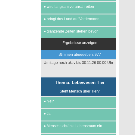
●
wird langsam voranschreiten
●
bringt das Land auf Vordermann
●
glänzende Zeiten stehen bevor
Ergebnisse anzeigen
Stimmen abgegeben: 977
Umfrage noch aktiv bis 30.11.26 00:00 Uhr
Thema: Lebewesen Tier
Steht Mensch über Tier?
●
Nein
●
Ja
●
Mensch schränkt Lebensraum ein