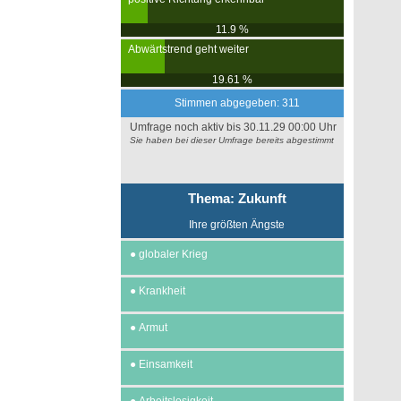
11.9 %
Abwärtstrend geht weiter
19.61 %
Stimmen abgegeben: 311
Umfrage noch aktiv bis 30.11.29 00:00 Uhr
Sie haben bei dieser Umfrage bereits abgestimmt
Thema: Zukunft
Ihre größten Ängste
●
globaler Krieg
●
Krankheit
●
Armut
●
Einsamkeit