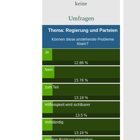
keine
Umfragen
Thema: Regierung und Parteien
Können diese anstehende Probleme
lösen?
Ja
12.86 %
Nein
15.76 %
zum Teil
13.18 %
Hilflosigkeit wird sichtbarer
13.5 %
Vollständig
13.18 %
positive Richtung erkennbar