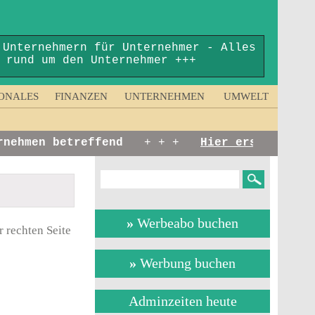
 Unternehmern für Unternehmer - Alles
rund um den Unternehmer +++
ONALES
FINANZEN
UNTERNEHMEN
UMWELT
ehmen betreffend
+ + +
Hier erscheinen:
Ku
»
Werbeabo buchen
 rechten Seite
»
Werbung buchen
Adminzeiten heute