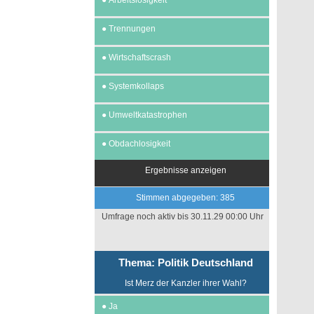
●
Arbeitslosigkeit
●
Trennungen
●
Wirtschaftscrash
●
Systemkollaps
●
Umweltkatastrophen
●
Obdachlosigkeit
Ergebnisse anzeigen
Stimmen abgegeben: 385
Umfrage noch aktiv bis 30.11.29 00:00 Uhr
Thema: Politik Deutschland
Ist Merz der Kanzler ihrer Wahl?
●
Ja