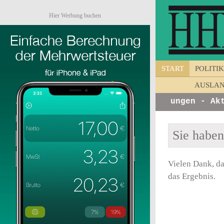
Hier Werbung buchen
START
POLITIK
AUSLA
infos von Unternehmen - Ankündigungen - Aktio
Sie habe
Vielen Dank, da
das Ergebnis.