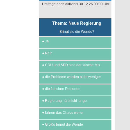
Umfrage noch aktiv bis 30.12.26 00:00 Uhr
Thema: Neue Regierung
Bringt sie die Wende?
●
Ja
●
Nein
●
CDU und SPD sind der falsche MIx
●
die Probleme werden nicht weniger
●
die falschen Personen
●
Regierung hält nicht lange
●
führen das Chaos weiter
●
GroKo bringt die Wende