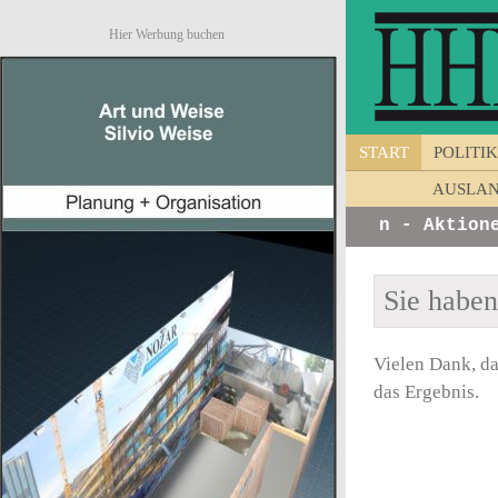
Hier Werbung buchen
START
POLITIK
AUSLA
s von Unternehmen - Ankündigungen - Aktionen 
Sie habe
Vielen Dank, da
das Ergebnis.