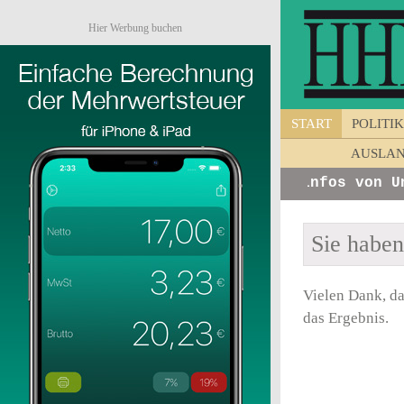
Hier Werbung buchen
START
POLITIK
AUSLA
+ + +
Hier erscheinen:
Kurzinfos von Unte
Sie habe
Vielen Dank, da
das Ergebnis.