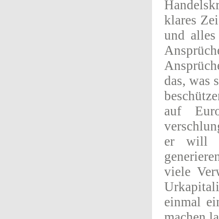
Handelskr
klares Ze
und alles
Ansprüch
Ansprüch
das, was s
beschützen
auf Eur
verschlun
er will
generiere
viele Ver
Urkapita
einmal ei
machen la