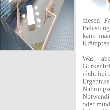
diesen F
Belastun
kann man
Krämpfen 
Was abe
Gurkenbrü
nicht bei 
Ergebnis
Nahrung
Notwendig
oder mind