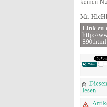
keinen Nu
Mr. Hic
Link zu 
http://w
890.html
Diesen
lesen
Artik